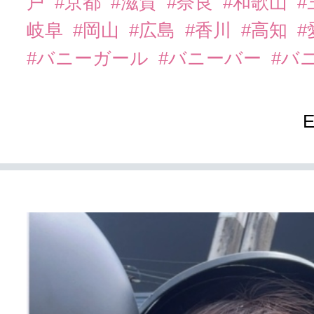
戸
#京都
#滋賀
#奈良
#和歌山
#
岐阜
#岡山
#広島
#香川
#高知
#
#バニーガール
#バニーバー
#バ