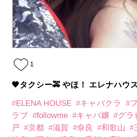
1
🖤タクシー🚕 やほ！ エレナハウス
#ELENA HOUSE
#キャバクラ
#
ラブ
#followme
#キャバ嬢
#グラ
戸
#京都
#滋賀
#奈良
#和歌山
#