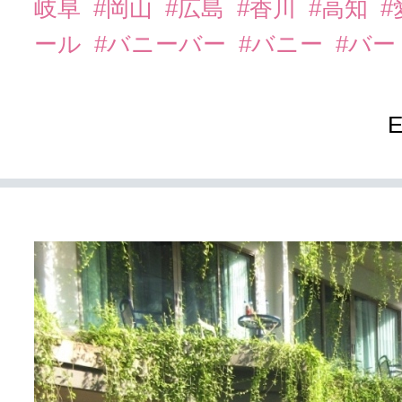
岐阜
#岡山
#広島
#香川
#高知
#
ール
#バニーバー
#バニー
#バー