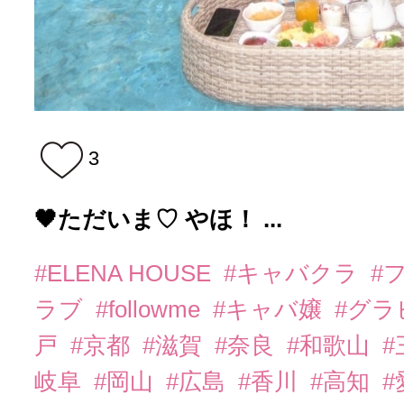
3
🖤ただいま♡ やほ！ ...
#ELENA HOUSE
#キャバクラ
#
ラブ
#followme
#キャバ嬢
#グラ
戸
#京都
#滋賀
#奈良
#和歌山
#
岐阜
#岡山
#広島
#香川
#高知
#