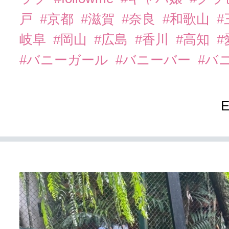
戸
#京都
#滋賀
#奈良
#和歌山
#
岐阜
#岡山
#広島
#香川
#高知
#
#バニーガール
#バニーバー
#バ