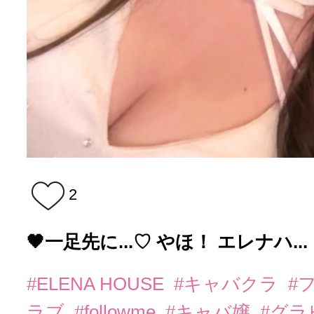
2
🖤一足先に...♡ やほ！ エレナハ...
#ELENA HOUSE
#キャバクラ
#
ラブ
#followme
#キャバ嬢
#グラ