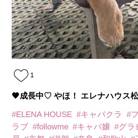
1
🖤成長中♡ やほ！ エレナハウス松阪
#ELENA HOUSE
#キャバクラ
#
ラブ
#followme
#キャバ嬢
#グラ