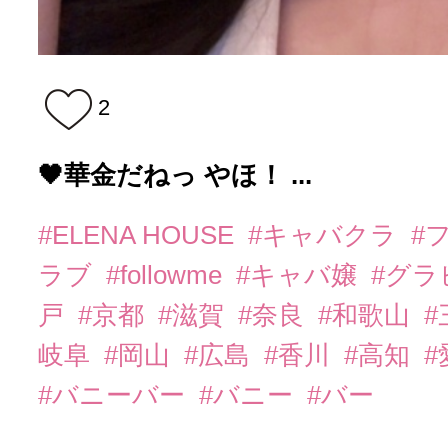
2
🖤華金だねっ やほ！ ...
#ELENA HOUSE
#キャバクラ
#
ラブ
#followme
#キャバ嬢
#グラ
戸
#京都
#滋賀
#奈良
#和歌山
#
岐阜
#岡山
#広島
#香川
#高知
#
#バニーバー
#バニー
#バー