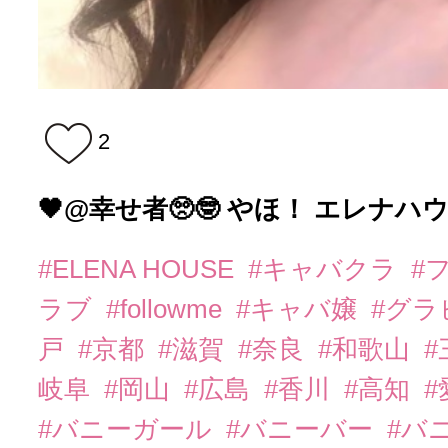
2
🖤@幸せ者🥺🤓 やほ！ エレナハウス
#ELENA HOUSE
#キャバクラ
#
ラブ
#followme
#キャバ嬢
#グラ
戸
#京都
#滋賀
#奈良
#和歌山
#
岐阜
#岡山
#広島
#香川
#高知
#
#バニーガール
#バニーバー
#バ