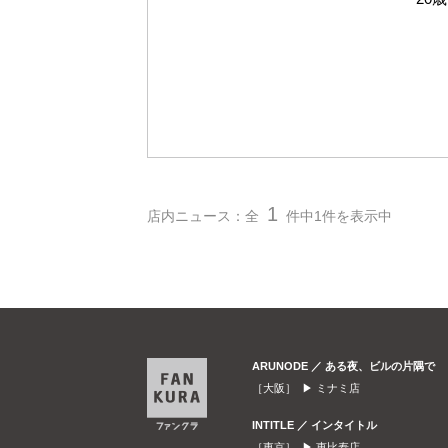
1
店内ニュース：全
件中1件を表示中
ARUNODE ／ ある夜、ビルの片隅で
［大阪］ ▶
ミナミ店
INTITLE ／ インタイトル
［東京］ ▶
恵比寿店