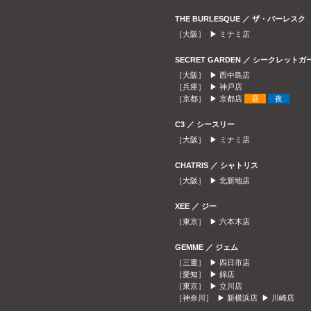
THE BURLESQUE ／ ザ・バーレスク
［大阪］ ▶
ミナミ店
SECRET GARDEN ／ シークレット
［大阪］ ▶
西中島店
［兵庫］ ▶
神戸店
［京都］ ▶
京都店
昼
夜
C3 ／ シースリー
［大阪］ ▶
ミナミ店
CHATRIS ／ シャトリス
［大阪］ ▶
北新地店
XEE ／ ジー
［東京］ ▶
六本木店
GEMME ／ ジェム
［三重］ ▶
四日市店
［愛知］ ▶
錦店
［東京］ ▶
立川店
［神奈川］ ▶
新横浜店
▶
川崎店