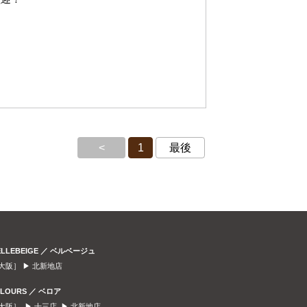
<
1
最後
ELLEBEIGE ／ ベルベージュ
大阪］ ▶
北新地店
ELOURS ／ ベロア
大阪］ ▶
十三店
▶
北新地店