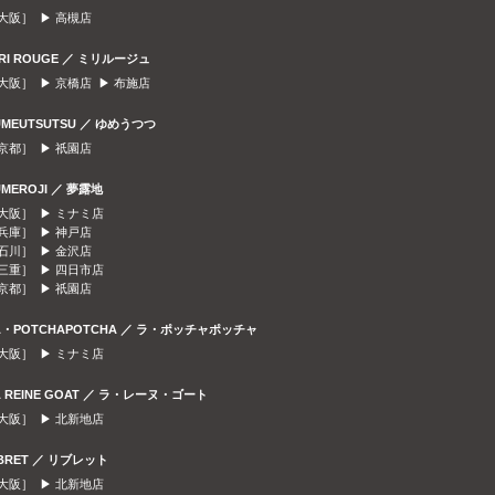
大阪］ ▶
高槻店
IRI ROUGE ／ ミリルージュ
大阪］ ▶
京橋店
▶
布施店
UMEUTSUTSU ／ ゆめうつつ
京都］ ▶
祇園店
UMEROJI ／ 夢露地
大阪］ ▶
ミナミ店
兵庫］ ▶
神戸店
石川］ ▶
金沢店
三重］ ▶
四日市店
京都］ ▶
祇園店
A・POTCHAPOTCHA ／ ラ・ポッチャポッチャ
大阪］ ▶
ミナミ店
A REINE GOAT ／ ラ・レーヌ・ゴート
大阪］ ▶
北新地店
IBRET ／ リブレット
大阪］ ▶
北新地店