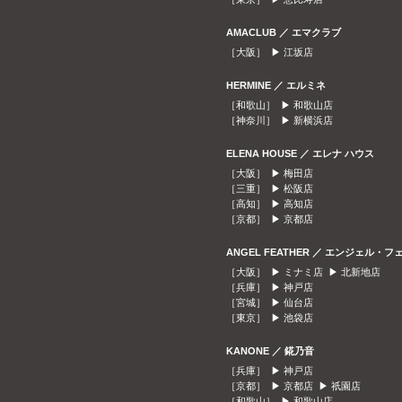
AMACLUB ／ エマクラブ
［大阪］ ▶
江坂店
HERMINE ／ エルミネ
［和歌山］ ▶
和歌山店
［神奈川］ ▶
新横浜店
ELENA HOUSE ／ エレナ ハウス
［大阪］ ▶
梅田店
［三重］ ▶
松阪店
［高知］ ▶
高知店
［京都］ ▶
京都店
ANGEL FEATHER ／ エンジェル・フ
［大阪］ ▶
ミナミ店
▶
北新地店
［兵庫］ ▶
神戸店
［宮城］ ▶
仙台店
［東京］ ▶
池袋店
KANONE ／ 錵乃音
［兵庫］ ▶
神戸店
［京都］ ▶
京都店
▶
祇園店
［和歌山］ ▶
和歌山店