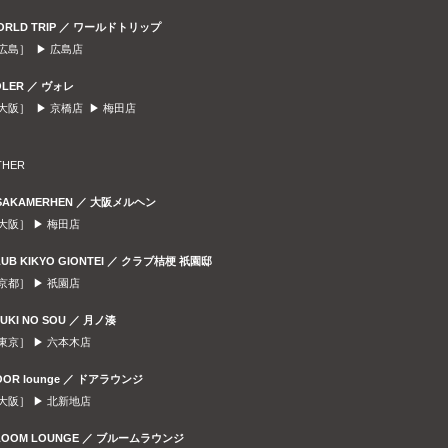
ORLD TRIP ／ ワールドトリップ
広島］ ▶
広島店
OLER ／ ヴォレ
大阪］ ▶
京橋店
▶
梅田店
THER
SAKAMERHEN ／ 大阪メルヘン
大阪］ ▶
梅田店
LUB KIKYO GIONTEI ／ クラブ桔梗 祇園邸
京都］ ▶
祇園店
SUKI NO SOU ／ 月ノ湊
東京］ ▶
六本木店
OOR lounge ／ ドアラウンジ
大阪］ ▶
北新地店
LOOM LOUNGE ／ ブルームラウンジ