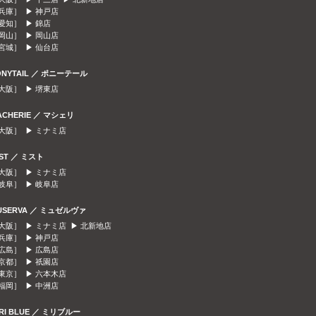
兵庫］ ▶
神戸店
愛知］ ▶
錦店
岡山］ ▶
岡山店
宮城］ ▶
仙台店
ONYTAIL ／ ポニーテール
大阪］ ▶
堺東店
ACHERIE ／ マシェリ
大阪］ ▶
ミナミ店
IST ／ ミスト
大阪］ ▶
ミナミ店
岐阜］ ▶
岐阜店
USERVA ／ ミュゼルヴァ
大阪］ ▶
ミナミ店
▶
北新地店
兵庫］ ▶
神戸店
広島］ ▶
広島店
京都］ ▶
祇園店
東京］ ▶
六本木店
福岡］ ▶
中洲店
IRI BLUE ／ ミリブルー