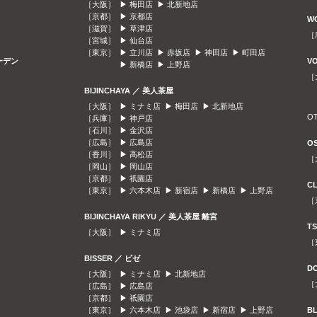
［大阪］ ▶
梅田店
▶
北新地店
［京都］ ▶
京都店
W
［滋賀］ ▶
草津店
［
［宮城］ ▶
仙台店
［東京］ ▶
立川店
▶
赤坂店
▶
神田店
▶
町田店
ガーデン
V
▶
新橋店
▶
上野店
［
BIJINCHAYA ／ 美人茶屋
［大阪］ ▶
ミナミ店
▶
梅田店
▶
北新地店
O
［兵庫］ ▶
神戸店
［石川］ ▶
金沢店
［広島］ ▶
広島店
O
［香川］ ▶
高松店
［
［岡山］ ▶
岡山店
［京都］ ▶
祇園店
C
［東京］ ▶
六本木店
▶
新宿店
▶
新橋店
▶
上野店
［
BIJINCHAYA RIKYU ／ 美人茶屋 離宮
T
［大阪］ ▶
ミナミ店
［
BISSER ／ ビゼ
D
［大阪］ ▶
ミナミ店
▶
北新地店
［
［広島］ ▶
広島店
［京都］ ▶
祇園店
［東京］ ▶
六本木店
▶
池袋店
▶
新宿店
▶
上野店
B