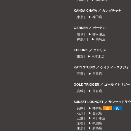
KANDA CHAYA ／ カンダチャヤ
［東京］ ▶
神田店
GARDEN ／ ガーデン
［岐阜］ ▶
柳ヶ瀬店
［神奈川］ ▶
川崎店
CHLORIS ／ クロリス
［東京］ ▶
六本木店
KATY STUDIO ／ ケイティースタジオ
［三重］ ▶
三重店
GOLD TRIGGER ／ ゴールドトリガー
［宮城］ ▶
仙台店
SUNSET LOUNGET ／ サンセット
［兵庫］ ▶
神戸店
昼
夜
［石川］ ▶
金沢店
［三重］ ▶
四日市店
［京都］ ▶
祇園店
［東京］ ▶
新橋店