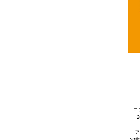
コ
ア
20