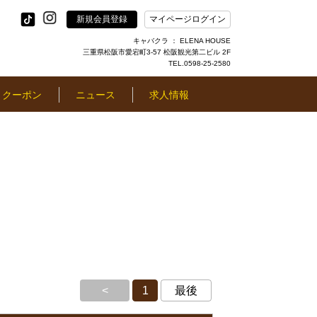
新規会員登録
マイページログイン
キャバクラ ： ELENA HOUSE
三重県松阪市愛宕町3-57 松阪観光第二ビル 2F
TEL.0598-25-2580
クーポン
ニュース
求人情報
<
1
最後