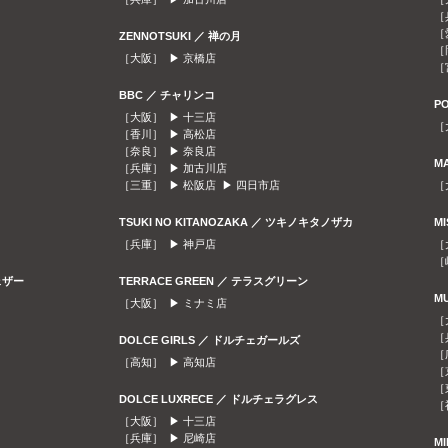
［
［
ZENNOTSUKI ／ 禅の月
［
［大阪］ ▶
京橋店
［
BBC ／ チャリンコ
P
［大阪］ ▶
十三店
［
［香川］ ▶
高松店
［奈良］ ▶
奈良店
M
［兵庫］ ▶
加古川店
［三重］ ▶
松阪店
▶
四日市店
［
TSUKI NO KITANOZAKA ／ ツキノキタノザカ
M
［兵庫］ ▶
神戸店
［
［
ェザー
TERRACE GREEN ／ テラスグリーン
M
［大阪］ ▶
ミナミ店
［
［
DOLCE GIRLS ／ ドルチェガールズ
［
［高知］ ▶
高知店
［
［
DOLCE LUXRECE ／ ドルチェラグレス
［
［大阪］ ▶
十三店
［兵庫］ ▶
尼崎店
M