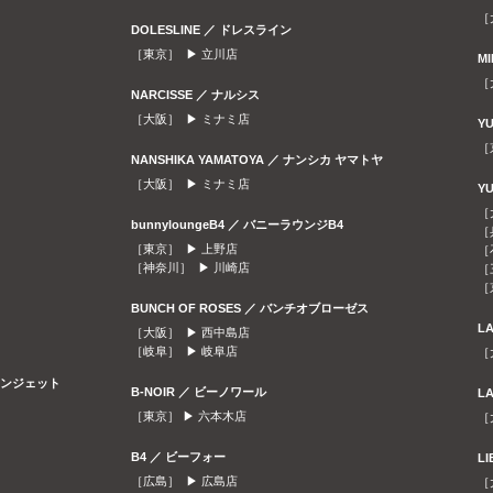
［
DOLESLINE ／ ドレスライン
［東京］ ▶
立川店
M
［
NARCISSE ／ ナルシス
［大阪］ ▶
ミナミ店
Y
［
NANSHIKA YAMATOYA ／ ナンシカ ヤマトヤ
［大阪］ ▶
ミナミ店
Y
［
bunnyloungeB4 ／ バニーラウンジB4
［
［東京］ ▶
上野店
［
［神奈川］ ▶
川崎店
［
［
BUNCH OF ROSES ／ バンチオブローゼス
L
［大阪］ ▶
西中島店
［岐阜］ ▶
岐阜店
［
ラウンジェット
B-NOIR ／ ビーノワール
L
［東京］ ▶
六本木店
［
B4 ／ ビーフォー
L
［広島］ ▶
広島店
［